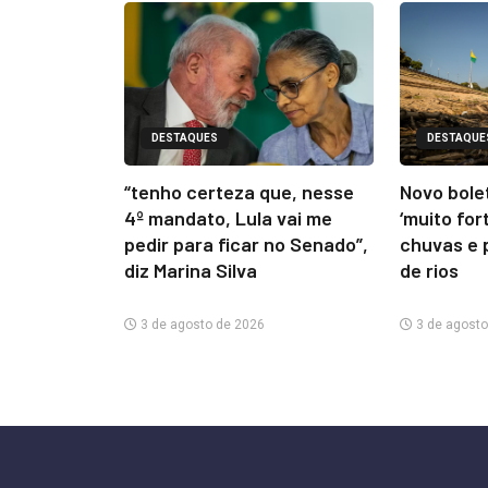
DESTAQUES
DESTAQUE
“tenho certeza que, nesse
Novo bolet
4º mandato, Lula vai me
‘muito for
pedir para ficar no Senado”,
chuvas e 
diz Marina Silva
de rios
3 de agosto de 2026
3 de agosto