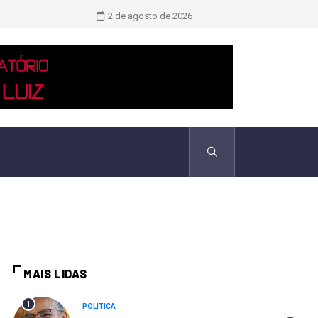
Novo boletim indica El Niño ‘muito 
2 de agosto de 2026
MAIS LIDAS
1
POLÍTICA