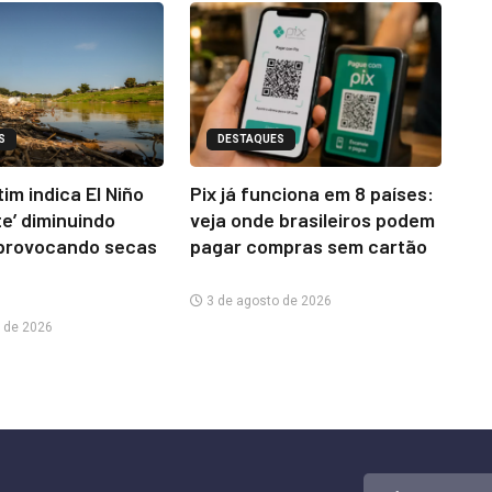
S
DESTAQUES
im indica El Niño
Pix já funciona em 8 países:
te’ diminuindo
veja onde brasileiros podem
provocando secas
pagar compras sem cartão
3 de agosto de 2026
 de 2026