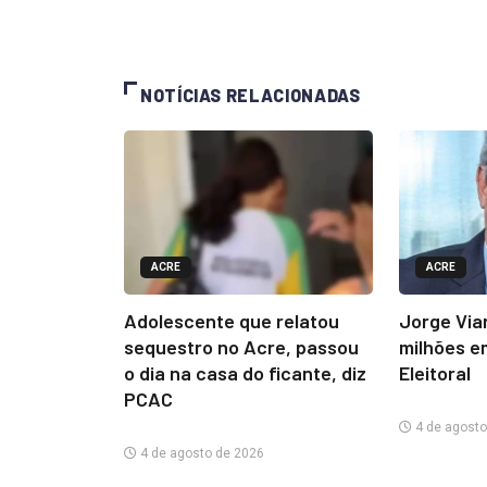
NOTÍCIAS RELACIONADAS
ACRE
ACRE
Adolescente que relatou
Jorge Via
sequestro no Acre, passou
milhões e
o dia na casa do ficante, diz
Eleitoral
PCAC
4 de agosto
4 de agosto de 2026