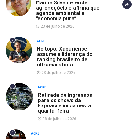
Marina Silva defende
agronegócio e afirma que
agenda ambiental é
“economia pura”
23 de julho de 2026
2
ACRE
No topo, Xapuriense
assume a liderança do
ranking brasileiro de
ultramaratona
23 de julho de 2026
3
ACRE
Retirada de ingressos
para os shows da
Expoacre inicia nesta
quarta-feira
28 de julho de 2026
4
ACRE