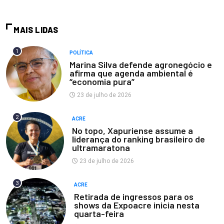
MAIS LIDAS
1
POLÍTICA
Marina Silva defende agronegócio e
afirma que agenda ambiental é
“economia pura”
23 de julho de 2026
2
ACRE
No topo, Xapuriense assume a
liderança do ranking brasileiro de
ultramaratona
23 de julho de 2026
3
ACRE
Retirada de ingressos para os
shows da Expoacre inicia nesta
quarta-feira