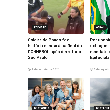
ESPORTE
GERAL
Goleira de Pando faz
Por unani
história e estará na final da
extingue 
CONMEBOL após derrotar o
mandato d
São Paulo
Epitaciol
7 de agosto de 2026
7 de agosto
DESTAQUES
DESTAQUE