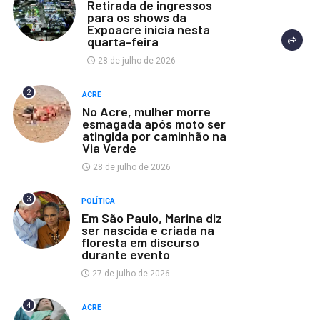
Retirada de ingressos
para os shows da
Expoacre inicia nesta
quarta-feira
28 de julho de 2026
2
ACRE
No Acre, mulher morre
esmagada após moto ser
atingida por caminhão na
Via Verde
28 de julho de 2026
3
POLÍTICA
Em São Paulo, Marina diz
ser nascida e criada na
floresta em discurso
durante evento
27 de julho de 2026
4
ACRE