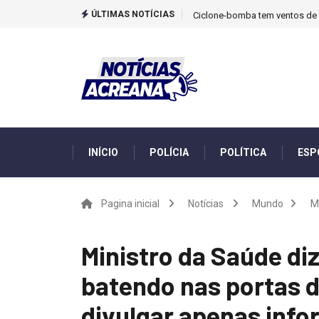
ÚLTIMAS NOTÍCIAS
Ciclone-bomba tem ventos de m
INÍCIO
POLÍCIA
POLÍTICA
ESP
Pagina inicial
Notícias
Mundo
M
Ministro da Saúde di
batendo nas portas d
divulgar apenas info