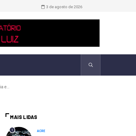
TCU identificou desvios de dinheiro 
3 de agosto de 2026
 e...
MAIS LIDAS
1
ACRE