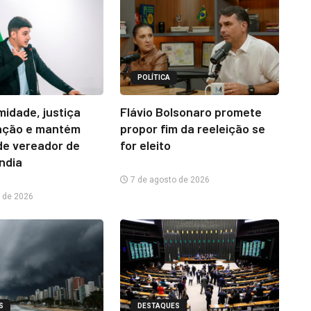
POLÍTICA
midade, justiça
Flávio Bolsonaro promete
ação e mantém
propor fim da reeleição se
e vereador de
for eleito
ândia
7 de agosto de 2026
 de 2026
S
DESTAQUES