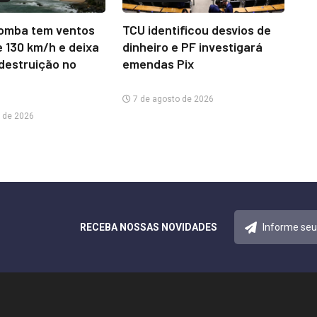
omba tem ventos
TCU identificou desvios de
e 130 km/h e deixa
dinheiro e PF investigará
 destruição no
emendas Pix
7 de agosto de 2026
 de 2026
RECEBA NOSSAS NOVIDADES