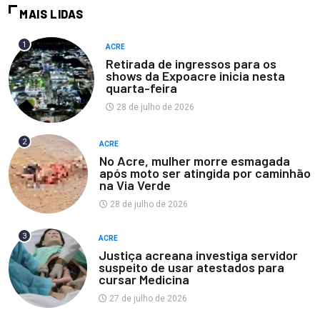
MAIS LIDAS
1
ACRE
Retirada de ingressos para os
shows da Expoacre inicia nesta
quarta-feira
28 de julho de 2026
2
ACRE
No Acre, mulher morre esmagada
após moto ser atingida por caminhão
na Via Verde
28 de julho de 2026
3
ACRE
Justiça acreana investiga servidor
suspeito de usar atestados para
cursar Medicina
27 de julho de 2026