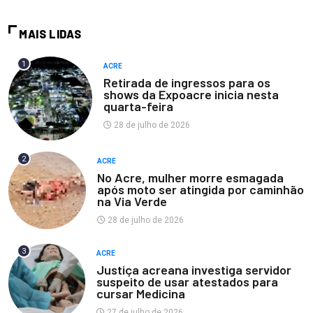
MAIS LIDAS
1
ACRE
Retirada de ingressos para os
shows da Expoacre inicia nesta
quarta-feira
28 de julho de 2026
2
ACRE
No Acre, mulher morre esmagada
após moto ser atingida por caminhão
na Via Verde
28 de julho de 2026
3
ACRE
Justiça acreana investiga servidor
suspeito de usar atestados para
cursar Medicina
27 de julho de 2026