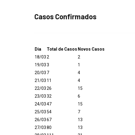
Casos Confirmados
Dia
Total de Casos
Novos Casos
18/03
2
2
19/03
3
1
20/03
7
4
21/03
11
4
22/03
26
15
23/03
32
6
24/03
47
15
25/03
54
7
26/03
67
13
27/03
80
13