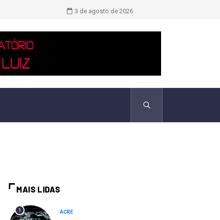
TCU identificou desvios de dinheiro 
3 de agosto de 2026
MAIS LIDAS
1
ACRE