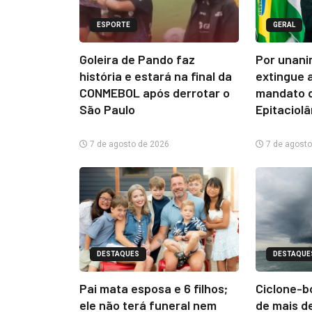
ESPORTE
GERAL
Goleira de Pando faz
Por unani
história e estará na final da
extingue 
CONMEBOL após derrotar o
mandato d
São Paulo
Epitaciol
7 de agosto de 2026
7 de agosto
DESTAQUES
DESTAQUE
Pai mata esposa e 6 filhos;
Ciclone-b
ele não terá funeral nem
de mais d