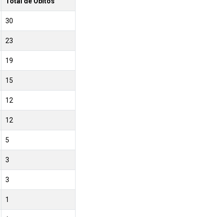
Total de Óbitos
30
23
19
15
12
12
5
3
3
1