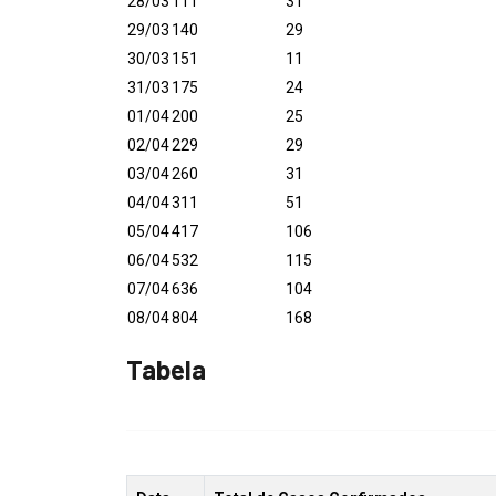
28/03
111
31
29/03
140
29
30/03
151
11
31/03
175
24
01/04
200
25
02/04
229
29
03/04
260
31
04/04
311
51
05/04
417
106
06/04
532
115
07/04
636
104
08/04
804
168
Tabela