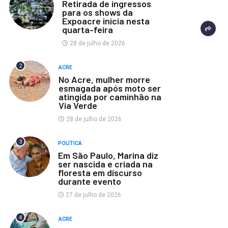
Retirada de ingressos
para os shows da
Expoacre inicia nesta
quarta-feira
28 de julho de 2026
2
ACRE
No Acre, mulher morre
esmagada após moto ser
atingida por caminhão na
Via Verde
28 de julho de 2026
3
POLÍTICA
Em São Paulo, Marina diz
ser nascida e criada na
floresta em discurso
durante evento
27 de julho de 2026
4
ACRE