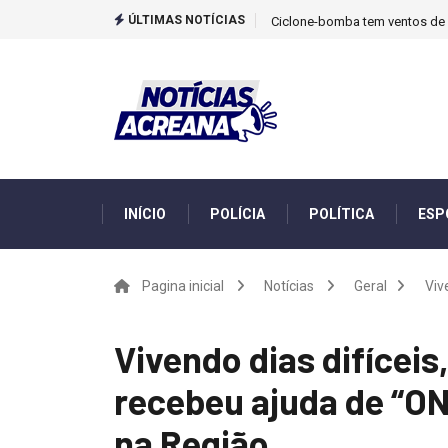
ÚLTIMAS NOTÍCIAS
Ciclone-bomba tem ventos de m
INÍCIO
POLÍCIA
POLÍTICA
ESP
Pagina inicial
Notícias
Geral
Viv
Vivendo dias difícei
recebeu ajuda de “O
na Região