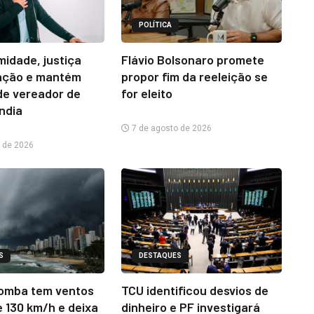
POLÍTICA
midade, justiça
Flávio Bolsonaro promete
ação e mantém
propor fim da reeleição se
e vereador de
for eleito
ândia
7 de agosto de 2026
 de 2026
S
DESTAQUES
omba tem ventos
TCU identificou desvios de
e 130 km/h e deixa
dinheiro e PF investigará