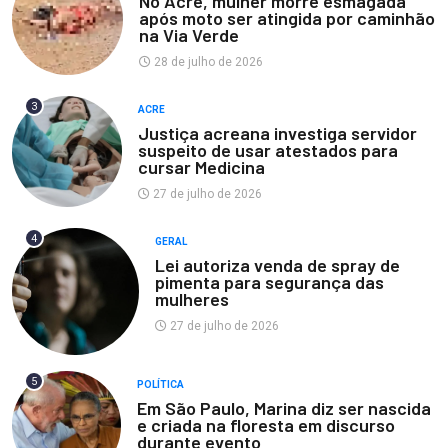
No Acre, mulher morre esmagada
após moto ser atingida por caminhão
na Via Verde
28 de julho de 2026
3
ACRE
Justiça acreana investiga servidor
suspeito de usar atestados para
cursar Medicina
27 de julho de 2026
4
GERAL
Lei autoriza venda de spray de
pimenta para segurança das
mulheres
27 de julho de 2026
5
POLÍTICA
Em São Paulo, Marina diz ser nascida
e criada na floresta em discurso
durante evento