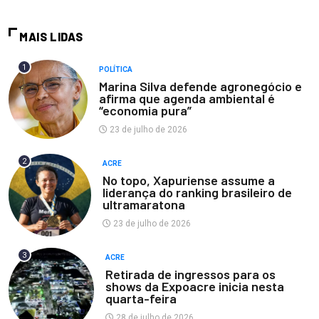
MAIS LIDAS
1
POLÍTICA
Marina Silva defende agronegócio e
afirma que agenda ambiental é
“economia pura”
23 de julho de 2026
2
ACRE
No topo, Xapuriense assume a
liderança do ranking brasileiro de
ultramaratona
23 de julho de 2026
3
ACRE
Retirada de ingressos para os
shows da Expoacre inicia nesta
quarta-feira
28 de julho de 2026