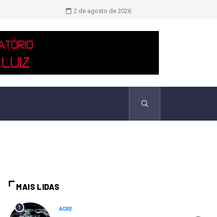
Novo boletim indica El Niño ‘muito 
2 de agosto de 2026
MAIS LIDAS
1
ACRE