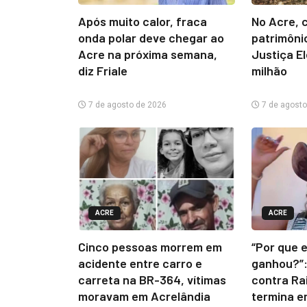
Após muito calor, fraca
No Acre, 
onda polar deve chegar ao
patrimônio
Acre na próxima semana,
Justiça El
diz Friale
milhão
7 de agosto de 2026
7 de agosto
ACRE
ACRE
Cinco pessoas morrem em
“Por que 
acidente entre carro e
ganhou?”:
carreta na BR-364, vítimas
contra Ra
moravam em Acrelândia
termina e