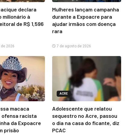
cacique declara
Mulheres lançam campanha
 milionário à
durante a Expoacre para
eitoral de R$ 1,596
ajudar irmãos com doença
rara
 de 2026
7 de agosto de 2026
ACRE
essa macaca
Adolescente que relatou
 ofensa racista
sequestro no Acre, passou
inha da Expoacre
o dia na casa do ficante, diz
m prisão
PCAC