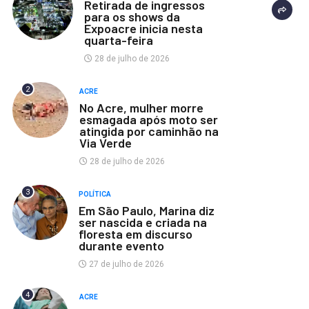
Retirada de ingressos
para os shows da
Expoacre inicia nesta
quarta-feira
28 de julho de 2026
2
ACRE
No Acre, mulher morre
esmagada após moto ser
atingida por caminhão na
Via Verde
28 de julho de 2026
3
POLÍTICA
Em São Paulo, Marina diz
ser nascida e criada na
floresta em discurso
durante evento
27 de julho de 2026
4
ACRE