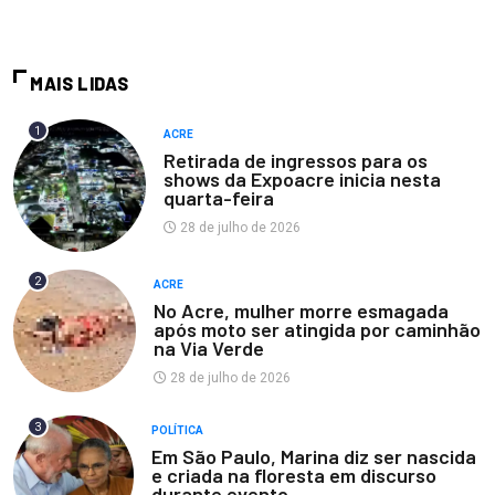
MAIS LIDAS
1
ACRE
Retirada de ingressos para os
shows da Expoacre inicia nesta
quarta-feira
28 de julho de 2026
2
ACRE
No Acre, mulher morre esmagada
após moto ser atingida por caminhão
na Via Verde
28 de julho de 2026
3
POLÍTICA
Em São Paulo, Marina diz ser nascida
e criada na floresta em discurso
durante evento