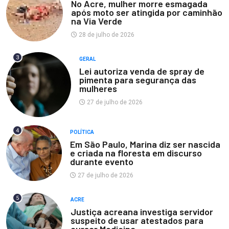
No Acre, mulher morre esmagada
após moto ser atingida por caminhão
na Via Verde
28 de julho de 2026
3
GERAL
Lei autoriza venda de spray de
pimenta para segurança das
mulheres
27 de julho de 2026
4
POLÍTICA
Em São Paulo, Marina diz ser nascida
e criada na floresta em discurso
durante evento
27 de julho de 2026
5
ACRE
Justiça acreana investiga servidor
suspeito de usar atestados para
cursar Medicina