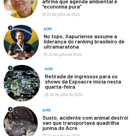
afirma que agenda ambiental é
“economia pura”
23 de julho de 2026
2
ACRE
No topo, Xapuriense assume a
liderança do ranking brasileiro de
ultramaratona
23 de julho de 2026
3
ACRE
Retirada de ingressos para os
shows da Expoacre inicia nesta
quarta-feira
28 de julho de 2026
4
ACRE
Susto, acidente com animal destrói
van que transportava quadrilha
junina do Acre