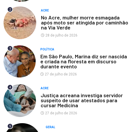
2
ACRE
No Acre, mulher morre esmagada
após moto ser atingida por caminhão
na Via Verde
28 de julho de 2026
3
POLÍTICA
Em São Paulo, Marina diz ser nascida
e criada na floresta em discurso
durante evento
27 de julho de 2026
4
ACRE
Justiça acreana investiga servidor
suspeito de usar atestados para
cursar Medicina
27 de julho de 2026
5
GERAL