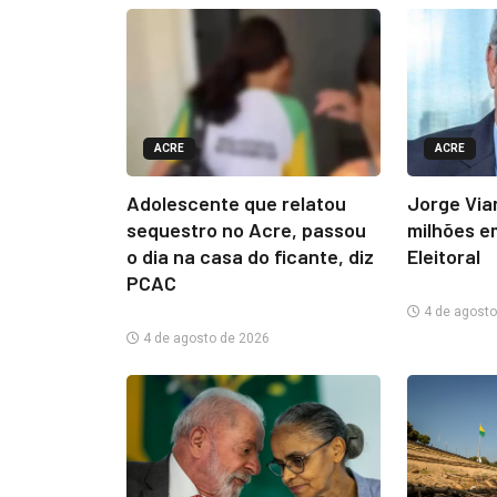
ACRE
ACRE
Adolescente que relatou
Jorge Via
sequestro no Acre, passou
milhões e
o dia na casa do ficante, diz
Eleitoral
PCAC
4 de agosto
4 de agosto de 2026