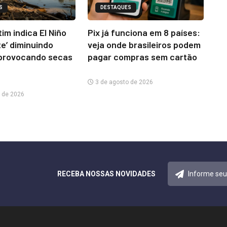
S
DESTAQUES
im indica El Niño
Pix já funciona em 8 países:
te’ diminuindo
veja onde brasileiros podem
provocando secas
pagar compras sem cartão
3 de agosto de 2026
 de 2026
RECEBA NOSSAS NOVIDADES