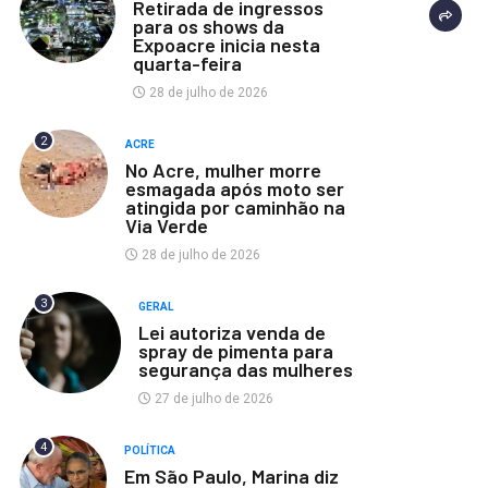
Retirada de ingressos
para os shows da
Expoacre inicia nesta
quarta-feira
28 de julho de 2026
2
ACRE
No Acre, mulher morre
esmagada após moto ser
atingida por caminhão na
Via Verde
28 de julho de 2026
3
GERAL
Lei autoriza venda de
spray de pimenta para
segurança das mulheres
27 de julho de 2026
4
POLÍTICA
Em São Paulo, Marina diz