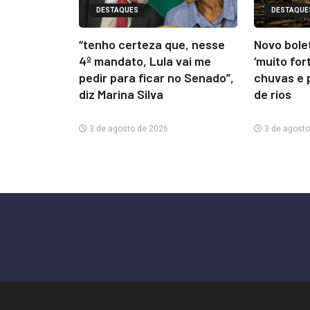
DESTAQUES
DESTAQUE
“tenho certeza que, nesse
Novo bolet
4º mandato, Lula vai me
‘muito for
pedir para ficar no Senado”,
chuvas e 
diz Marina Silva
de rios
3 de agosto de 2026
3 de agosto