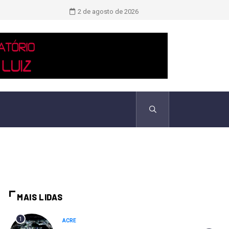
Novo boletim indica El Niño ‘muito 
2 de agosto de 2026
MAIS LIDAS
1
ACRE