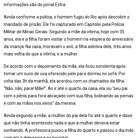
informações são do jornal Extra.
Ainda conforme a polícia, o homem fugiu do Rio após descobrir o
mandado de prisão. Ele foi capturado em Capitólio pela Polícia
Militar de Minas Gerais. Segundo a mãe da vítima, hoje com 35
anos, ela e a filha foram visitar o homem na véspera do aniversário
da criança. Na casa, moravam o avô, a filha adotiva dele, três anos
mais velha do que a vítima, e a mulher.
De acordo com o depoimento da mãe, ela ficou sonolenta após
tomar um suco de uva oferecido pelo pai e dormiu no sofá. Por
volta das 3h da manhã, ela acordou com os chamados da filha:
“Não, não, para! Mãe!”. Ao ir até o quarto da casa, ela viu “seu pai
com o pênis para fora abraçado com sua filha, bolinando as pernas
e com as mãos nos seios” da menina.
Ainda segundo a mãe, a mulher do pai dela foi até o quarto e disse
que não tinha acontecido nada e que a mulher deveria estar
sonhando. A professora puxou a filha do quarto e passou o dia indo
com ela à delegacia e ao hospital.