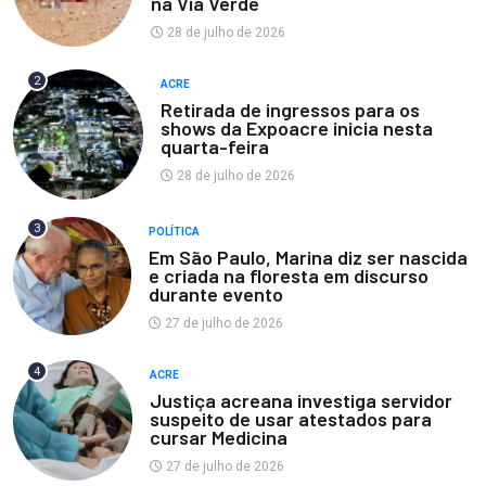
na Via Verde
28 de julho de 2026
2
ACRE
Retirada de ingressos para os
shows da Expoacre inicia nesta
quarta-feira
28 de julho de 2026
3
POLÍTICA
Em São Paulo, Marina diz ser nascida
e criada na floresta em discurso
durante evento
27 de julho de 2026
4
ACRE
Justiça acreana investiga servidor
suspeito de usar atestados para
cursar Medicina
27 de julho de 2026