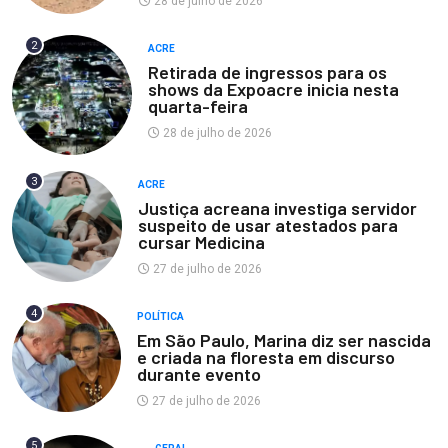
28 de julho de 2026
2
ACRE
Retirada de ingressos para os
shows da Expoacre inicia nesta
quarta-feira
28 de julho de 2026
3
ACRE
Justiça acreana investiga servidor
suspeito de usar atestados para
cursar Medicina
27 de julho de 2026
4
POLÍTICA
Em São Paulo, Marina diz ser nascida
e criada na floresta em discurso
durante evento
27 de julho de 2026
5