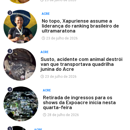
23 de julho de 2026
2
ACRE
No topo, Xapuriense assume a
liderança do ranking brasileiro de
ultramaratona
23 de julho de 2026
3
ACRE
Susto, acidente com animal destrói
van que transportava quadrilha
junina do Acre
23 de julho de 2026
4
ACRE
Retirada de ingressos para os
shows da Expoacre inicia nesta
quarta-feira
28 de julho de 2026
5
ACRE