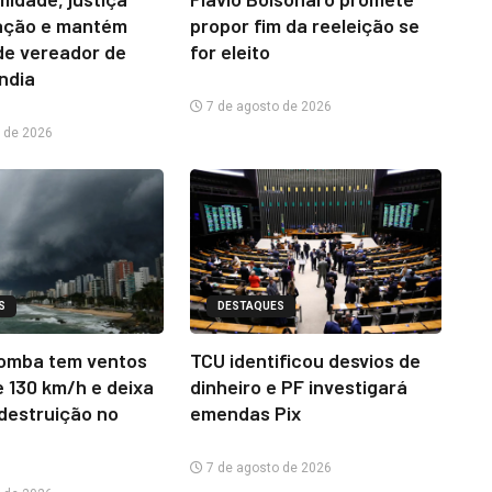
ação e mantém
propor fim da reeleição se
e vereador de
for eleito
ândia
7 de agosto de 2026
 de 2026
S
DESTAQUES
omba tem ventos
TCU identificou desvios de
e 130 km/h e deixa
dinheiro e PF investigará
 destruição no
emendas Pix
7 de agosto de 2026