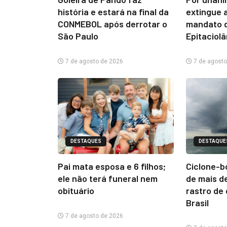
história e estará na final da
extingue 
CONMEBOL após derrotar o
mandato d
São Paulo
Epitaciol
7 de agosto de 2026
7 de agosto
DESTAQUES
DESTAQUE
Pai mata esposa e 6 filhos;
Ciclone-b
ele não terá funeral nem
de mais d
obituário
rastro de
Brasil
7 de agosto de 2026