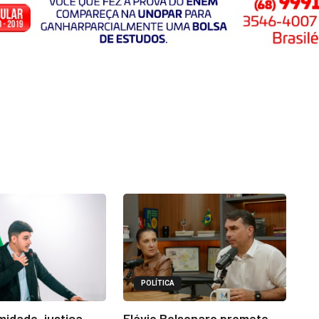
POLÍTICA
midade, justiça
Flávio Bolsonaro promete