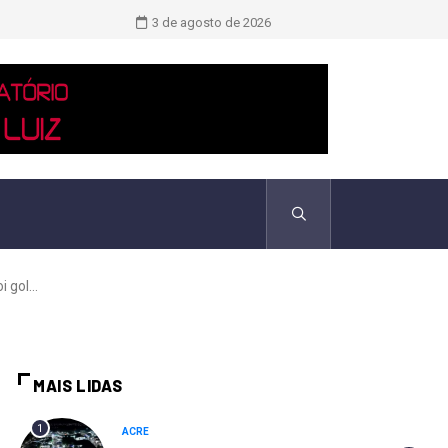
TCU identificou desvios de dinheiro 
3 de agosto de 2026
 gol...
MAIS LIDAS
1
ACRE