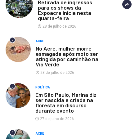
Retirada de ingressos
para os shows da
Expoacre inicia nesta
quarta-feira
28 de julho de 2026
2
ACRE
No Acre, mulher morre
esmagada após moto ser
atingida por caminhão na
Via Verde
28 de julho de 2026
3
POLÍTICA
Em São Paulo, Marina diz
ser nascida e criada na
floresta em discurso
durante evento
27 de julho de 2026
4
ACRE