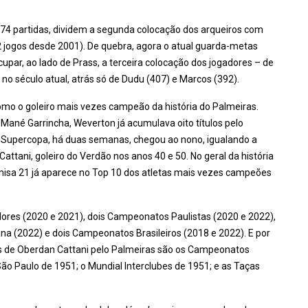
74 partidas, dividem a segunda colocação dos arqueiros com
2 jogos desde 2001). De quebra, agora o atual guarda-metas
par, ao lado de Prass, a terceira colocação dos jogadores – de
no século atual, atrás só de Dudu (407) e Marcos (392).
mo o goleiro mais vezes campeão da história do Palmeiras.
 Mané Garrincha, Weverton já acumulava oito títulos pelo
da Supercopa, há duas semanas, chegou ao nono, igualando a
tani, goleiro do Verdão nos anos 40 e 50. No geral da história
misa 21 já aparece no Top 10 dos atletas mais vezes campeões
dores (2020 e 2021), dois Campeonatos Paulistas (2020 e 2022),
a (2022) e dois Campeonatos Brasileiros (2018 e 2022). E por
ças de Oberdan Cattani pelo Palmeiras são os Campeonatos
São Paulo de 1951; o Mundial Interclubes de 1951; e as Taças