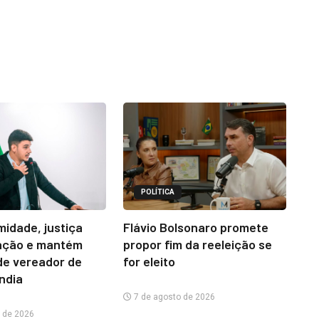
POLÍTICA
midade, justiça
Flávio Bolsonaro promete
ação e mantém
propor fim da reeleição se
e vereador de
for eleito
ândia
7 de agosto de 2026
 de 2026