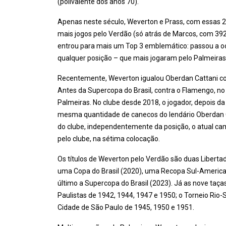
(polivalente dos anos 70).
Apenas neste século, Weverton e Prass, com essas 2
mais jogos pelo Verdão (só atrás de Marcos, com 39
entrou para mais um Top 3 emblemático: passou a ocu
qualquer posição – que mais jogaram pelo Palmeiras 
Recentemente, Weverton igualou Oberdan Cattani co
Antes da Supercopa do Brasil, contra o Flamengo, no
Palmeiras. No clube desde 2018, o jogador, depois 
mesma quantidade de canecos do lendário Oberdan Cat
do clube, independentemente da posição, o atual ca
pelo clube, na sétima colocação.
Os títulos de Weverton pelo Verdão são duas Liberta
uma Copa do Brasil (2020), uma Recopa Sul-American
último a Supercopa do Brasil (2023). Já as nove ta
Paulistas de 1942, 1944, 1947 e 1950; o Torneio Rio-
Cidade de São Paulo de 1945, 1950 e 1951.