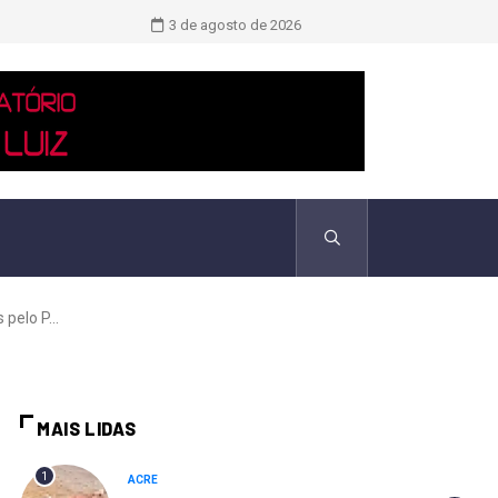
TCU identificou desvios de dinheiro 
3 de agosto de 2026
pelo P...
MAIS LIDAS
1
ACRE