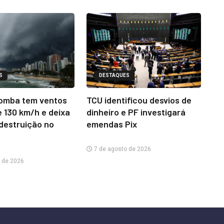
S
DESTAQUES
omba tem ventos
TCU identificou desvios de
e 130 km/h e deixa
dinheiro e PF investigará
 destruição no
emendas Pix
7 de agosto de 2026
 de 2026