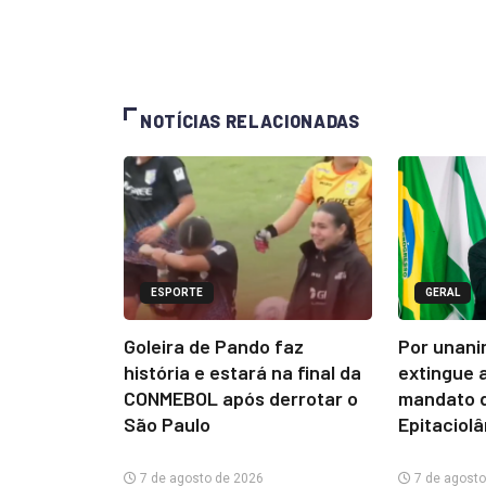
NOTÍCIAS RELACIONADAS
ESPORTE
GERAL
Goleira de Pando faz
Por unani
história e estará na final da
extingue 
CONMEBOL após derrotar o
mandato d
São Paulo
Epitaciol
7 de agosto de 2026
7 de agosto