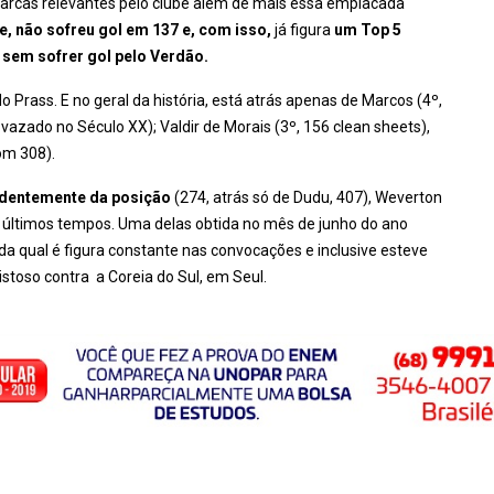
arcas relevantes pelo clube além de mais essa emplacada
be, não sofreu gol em 137 e, com isso,
já figura
um Top 5
 sem sofrer gol pelo Verdão.
 Prass. E no geral da história, está atrás apenas de Marcos (4º,
vazado no Século XX); Valdir de Morais (3º, 156 clean sheets),
om 308).
ndentemente da posição
(274, atrás só de Dudu, 407), Weverton
 últimos tempos. Uma delas obtida no mês de junho do ano
da qual é figura constante nas convocações e inclusive esteve
stoso contra a Coreia do Sul, em Seul.