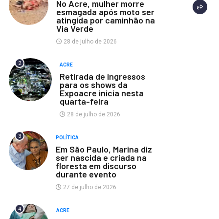
No Acre, mulher morre
esmagada após moto ser
atingida por caminhão na
Via Verde
28 de julho de 2026
2
ACRE
Retirada de ingressos
para os shows da
Expoacre inicia nesta
quarta-feira
28 de julho de 2026
3
POLÍTICA
Em São Paulo, Marina diz
ser nascida e criada na
floresta em discurso
durante evento
27 de julho de 2026
4
ACRE