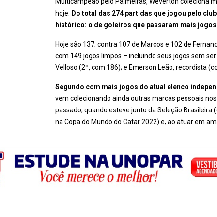
Multicampeão pelo Palmeiras, Weverton coleciona m
hoje.
Do total das 274 partidas que jogou pelo clu
histórico: o de goleiros que passaram mais jogos
Hoje são 137, contra 107 de Marcos e 102 de Fernando
com 149 jogos limpos – incluindo seus jogos sem ser 
Velloso (2º, com 186); e Emerson Leão, recordista (c
Segundo com mais jogos do atual elenco indepe
vem colecionando ainda outras marcas pessoais nos
passado, quando esteve junto da Seleção Brasileira (
na Copa do Mundo do Catar 2022) e, ao atuar em ami