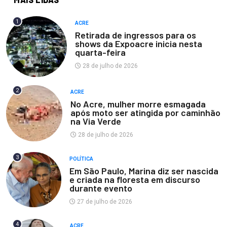
1
ACRE
Retirada de ingressos para os
shows da Expoacre inicia nesta
quarta-feira
28 de julho de 2026
2
ACRE
No Acre, mulher morre esmagada
após moto ser atingida por caminhão
na Via Verde
28 de julho de 2026
3
POLÍTICA
Em São Paulo, Marina diz ser nascida
e criada na floresta em discurso
durante evento
27 de julho de 2026
4
ACRE