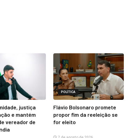
POLÍTICA
midade, justiça
Flávio Bolsonaro promete
ação e mantém
propor fim da reeleição se
e vereador de
for eleito
ândia
7 de agosto de 2026