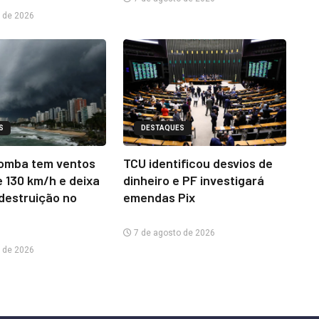
 de 2026
S
DESTAQUES
omba tem ventos
TCU identificou desvios de
e 130 km/h e deixa
dinheiro e PF investigará
 destruição no
emendas Pix
7 de agosto de 2026
 de 2026