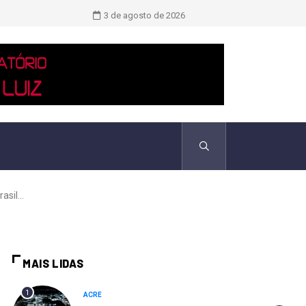
TCU identificou desvios de dinheiro 
3 de agosto de 2026
sil...
MAIS LIDAS
1
ACRE