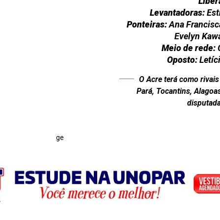
Líber
Levantadoras:
Est
Ponteiras:
Ana Francisc
Evelyn Kawa
Meio de rede:
G
Oposto:
Letíc
O Acre terá como rivais
Pará, Tocantins, Alagoas
disputada
ge