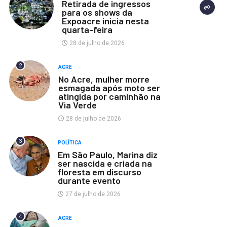
Retirada de ingressos
para os shows da
Expoacre inicia nesta
quarta-feira
28 de julho de 2026
2
ACRE
No Acre, mulher morre
esmagada após moto ser
atingida por caminhão na
Via Verde
28 de julho de 2026
3
POLÍTICA
Em São Paulo, Marina diz
ser nascida e criada na
floresta em discurso
durante evento
27 de julho de 2026
4
ACRE