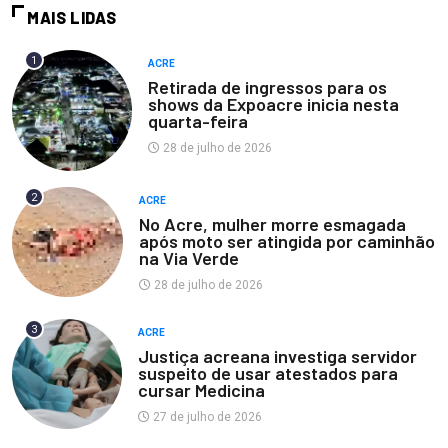
MAIS LIDAS
1
ACRE
Retirada de ingressos para os
shows da Expoacre inicia nesta
quarta-feira
28 de julho de 2026
2
ACRE
No Acre, mulher morre esmagada
após moto ser atingida por caminhão
na Via Verde
28 de julho de 2026
3
ACRE
Justiça acreana investiga servidor
suspeito de usar atestados para
cursar Medicina
27 de julho de 2026