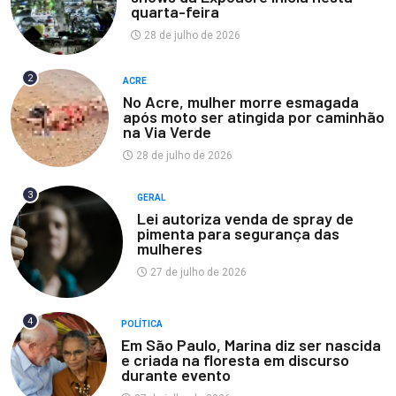
quarta-feira
28 de julho de 2026
2
ACRE
No Acre, mulher morre esmagada
após moto ser atingida por caminhão
na Via Verde
28 de julho de 2026
3
GERAL
Lei autoriza venda de spray de
pimenta para segurança das
mulheres
27 de julho de 2026
4
POLÍTICA
Em São Paulo, Marina diz ser nascida
e criada na floresta em discurso
durante evento