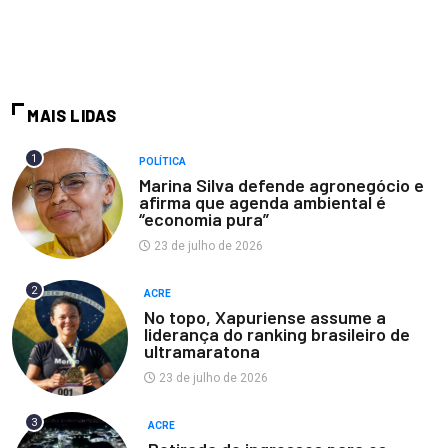
MAIS LIDAS
1
POLÍTICA
Marina Silva defende agronegócio e
afirma que agenda ambiental é
“economia pura”
23 de julho de 2026
2
ACRE
No topo, Xapuriense assume a
liderança do ranking brasileiro de
ultramaratona
23 de julho de 2026
3
ACRE