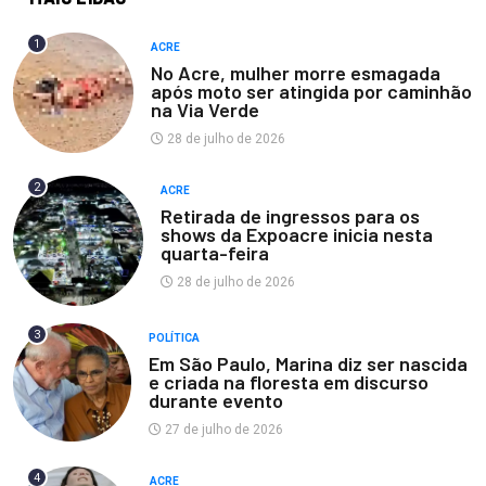
1
ACRE
No Acre, mulher morre esmagada
após moto ser atingida por caminhão
na Via Verde
28 de julho de 2026
2
ACRE
Retirada de ingressos para os
shows da Expoacre inicia nesta
quarta-feira
28 de julho de 2026
3
POLÍTICA
Em São Paulo, Marina diz ser nascida
e criada na floresta em discurso
durante evento
27 de julho de 2026
4
ACRE