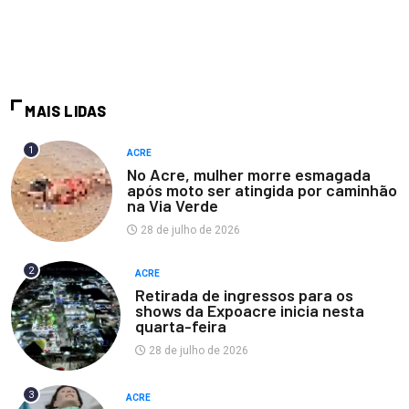
MAIS LIDAS
1
ACRE
No Acre, mulher morre esmagada
após moto ser atingida por caminhão
na Via Verde
28 de julho de 2026
2
ACRE
Retirada de ingressos para os
shows da Expoacre inicia nesta
quarta-feira
28 de julho de 2026
3
ACRE