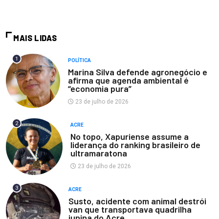
MAIS LIDAS
1
POLÍTICA
Marina Silva defende agronegócio e
afirma que agenda ambiental é
“economia pura”
23 de julho de 2026
2
ACRE
No topo, Xapuriense assume a
liderança do ranking brasileiro de
ultramaratona
23 de julho de 2026
3
ACRE
Susto, acidente com animal destrói
van que transportava quadrilha
junina do Acre