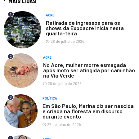
MAIS LIDAS
1
ACRE
Retirada de ingressos para os
shows da Expoacre inicia nesta
quarta-feira
28 de julho de 2026
2
ACRE
No Acre, mulher morre esmagada
após moto ser atingida por caminhão
na Via Verde
28 de julho de 2026
3
POLÍTICA
Em São Paulo, Marina diz ser nascida
e criada na floresta em discurso
durante evento
27 de julho de 2026
4