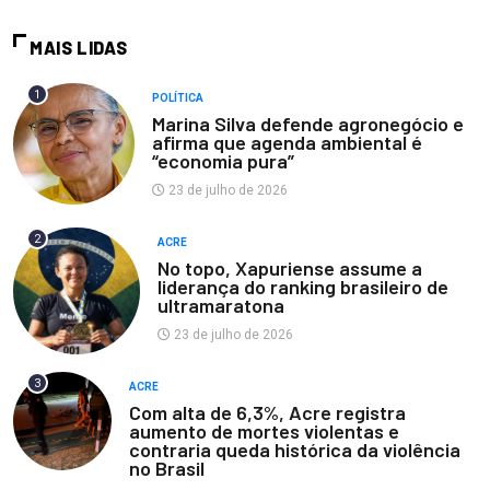
MAIS LIDAS
1
POLÍTICA
Marina Silva defende agronegócio e
afirma que agenda ambiental é
“economia pura”
23 de julho de 2026
2
ACRE
No topo, Xapuriense assume a
liderança do ranking brasileiro de
ultramaratona
23 de julho de 2026
3
ACRE
Com alta de 6,3%, Acre registra
aumento de mortes violentas e
contraria queda histórica da violência
no Brasil