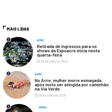
MAIS LIDAS
1
ACRE
Retirada de ingressos para os
shows da Expoacre inicia nesta
quarta-feira
28 de julho de 2026
2
ACRE
No Acre, mulher morre esmagada
após moto ser atingida por caminhão
na Via Verde
28 de julho de 2026
3
GERAL