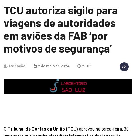
TCU autoriza sigilo para
viagens de autoridades
em aviões da FAB ‘por
motivos de segurança’
Redação
2 de maio de 2024
21:02
O
Tribunal de Contas da União (TCU)
aprovou na terça-feira, 30,