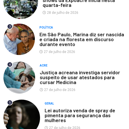
shows da Expoacre inicia nesta
quarta-feira
28 de julho de 2026
3
POLÍTICA
Em São Paulo, Marina diz ser nascida
e criada na floresta em discurso
durante evento
27 de julho de 2026
4
ACRE
Justiça acreana investiga servidor
suspeito de usar atestados para
cursar Medicina
27 de julho de 2026
5
GERAL
Lei autoriza venda de spray de
pimenta para segurança das
mulheres
27 de julho de 2026