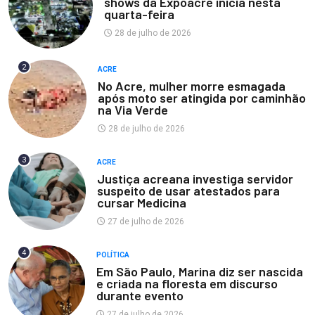
shows da Expoacre inicia nesta
quarta-feira
28 de julho de 2026
2
ACRE
No Acre, mulher morre esmagada
após moto ser atingida por caminhão
na Via Verde
28 de julho de 2026
3
ACRE
Justiça acreana investiga servidor
suspeito de usar atestados para
cursar Medicina
27 de julho de 2026
4
POLÍTICA
Em São Paulo, Marina diz ser nascida
e criada na floresta em discurso
durante evento
27 de julho de 2026