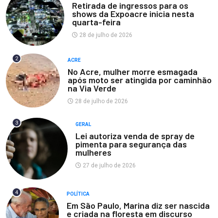
Retirada de ingressos para os
shows da Expoacre inicia nesta
quarta-feira
28 de julho de 2026
2
ACRE
No Acre, mulher morre esmagada
após moto ser atingida por caminhão
na Via Verde
28 de julho de 2026
3
GERAL
Lei autoriza venda de spray de
pimenta para segurança das
mulheres
27 de julho de 2026
4
POLÍTICA
Em São Paulo, Marina diz ser nascida
e criada na floresta em discurso