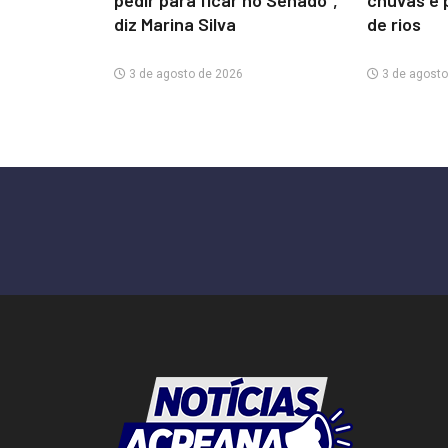
pedir para ficar no Senado”,
chuvas e 
diz Marina Silva
de rios
3 de agosto de 2026
3 de agosto