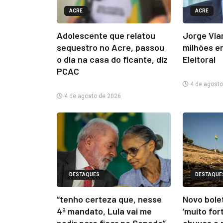
ACRE
ACRE
Adolescente que relatou
Jorge Via
sequestro no Acre, passou
milhões e
o dia na casa do ficante, diz
Eleitoral
PCAC
4 de agosto
4 de agosto de 2026
DESTAQUES
DESTAQUE
“tenho certeza que, nesse
Novo bolet
4º mandato, Lula vai me
‘muito for