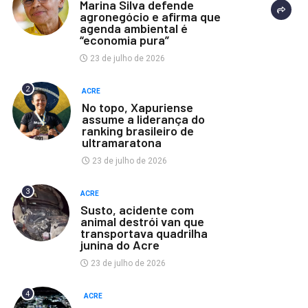
Marina Silva defende
agronegócio e afirma que
agenda ambiental é
“economia pura”
23 de julho de 2026
2
ACRE
No topo, Xapuriense
assume a liderança do
ranking brasileiro de
ultramaratona
23 de julho de 2026
3
ACRE
Susto, acidente com
animal destrói van que
transportava quadrilha
junina do Acre
23 de julho de 2026
4
ACRE