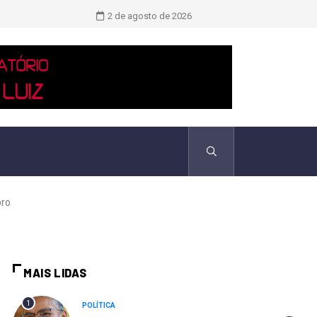
Novo boletim indica El Niño ‘muito 
2 de agosto de 2026
bro
MAIS LIDAS
1
POLÍTICA