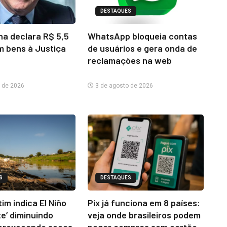
DESTAQUES
na declara R$ 5,5
WhatsApp bloqueia contas
m bens à Justiça
de usuários e gera onda de
reclamações na web
 de 2026
3 de agosto de 2026
S
DESTAQUES
im indica El Niño
Pix já funciona em 8 países:
te’ diminuindo
veja onde brasileiros podem