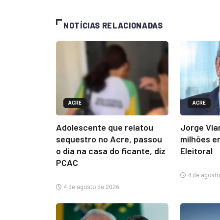
NOTÍCIAS RELACIONADAS
ACRE
ACRE
Adolescente que relatou
Jorge Via
sequestro no Acre, passou
milhões e
o dia na casa do ficante, diz
Eleitoral
PCAC
4 de agosto
4 de agosto de 2026