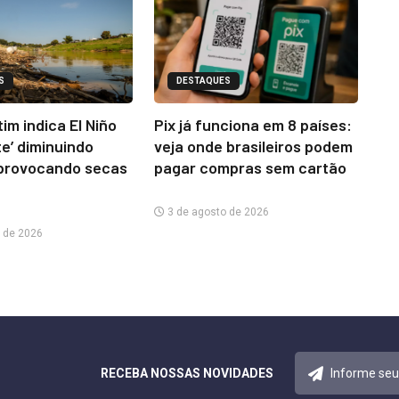
S
DESTAQUES
im indica El Niño
Pix já funciona em 8 países:
te’ diminuindo
veja onde brasileiros podem
provocando secas
pagar compras sem cartão
3 de agosto de 2026
 de 2026
RECEBA NOSSAS NOVIDADES