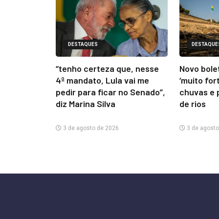
DESTAQUES
DESTAQUE
“tenho certeza que, nesse
Novo bolet
4º mandato, Lula vai me
‘muito for
pedir para ficar no Senado”,
chuvas e 
diz Marina Silva
de rios
3 de agosto de 2026
3 de agosto