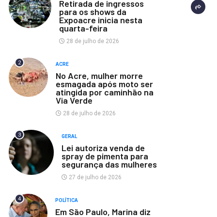
Retirada de ingressos
para os shows da
Expoacre inicia nesta
quarta-feira
28 de julho de 2026
2
ACRE
No Acre, mulher morre
esmagada após moto ser
atingida por caminhão na
Via Verde
28 de julho de 2026
3
GERAL
Lei autoriza venda de
spray de pimenta para
segurança das mulheres
27 de julho de 2026
4
POLÍTICA
Em São Paulo, Marina diz