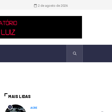
Novo boletim indica El Niño ‘muito 
2 de agosto de 2026
MAIS LIDAS
1
ACRE