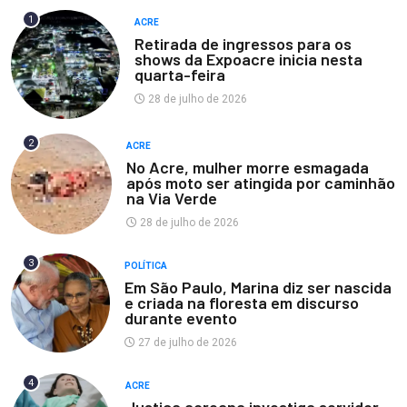
1
ACRE
Retirada de ingressos para os
shows da Expoacre inicia nesta
quarta-feira
28 de julho de 2026
2
ACRE
No Acre, mulher morre esmagada
após moto ser atingida por caminhão
na Via Verde
28 de julho de 2026
3
POLÍTICA
Em São Paulo, Marina diz ser nascida
e criada na floresta em discurso
durante evento
27 de julho de 2026
4
ACRE