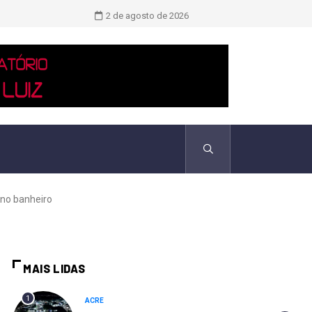
Novo boletim indica El Niño ‘muito 
2 de agosto de 2026
 no banheiro
MAIS LIDAS
1
ACRE