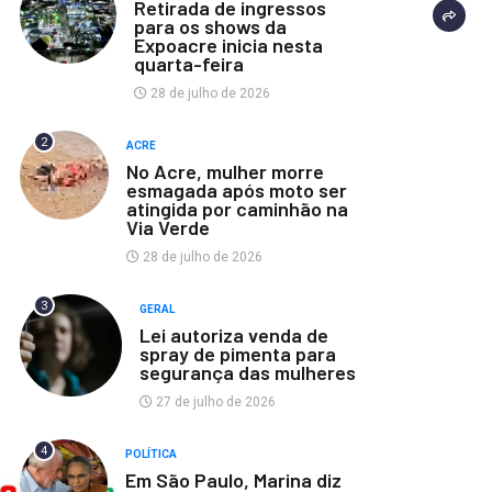
Retirada de ingressos
para os shows da
Expoacre inicia nesta
quarta-feira
28 de julho de 2026
2
ACRE
No Acre, mulher morre
esmagada após moto ser
atingida por caminhão na
Via Verde
28 de julho de 2026
3
GERAL
Lei autoriza venda de
spray de pimenta para
segurança das mulheres
27 de julho de 2026
4
POLÍTICA
Em São Paulo, Marina diz