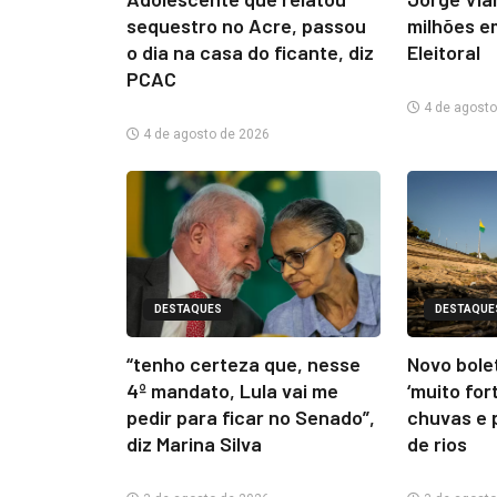
sequestro no Acre, passou
milhões e
o dia na casa do ficante, diz
Eleitoral
PCAC
4 de agosto
4 de agosto de 2026
DESTAQUES
DESTAQUE
“tenho certeza que, nesse
Novo bolet
4º mandato, Lula vai me
‘muito for
pedir para ficar no Senado”,
chuvas e 
diz Marina Silva
de rios