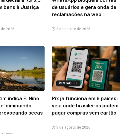
m bens à Justiça
de usuários e gera onda de
reclamações na web
 de 2026
3 de agosto de 2026
S
DESTAQUES
im indica El Niño
Pix já funciona em 8 países:
te’ diminuindo
veja onde brasileiros podem
provocando secas
pagar compras sem cartão
3 de agosto de 2026