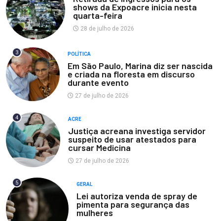
shows da Expoacre inicia nesta
quarta-feira
28 de julho de 2026
3
POLÍTICA
Em São Paulo, Marina diz ser nascida
e criada na floresta em discurso
durante evento
27 de julho de 2026
4
ACRE
Justiça acreana investiga servidor
suspeito de usar atestados para
cursar Medicina
27 de julho de 2026
5
GERAL
Lei autoriza venda de spray de
pimenta para segurança das
mulheres