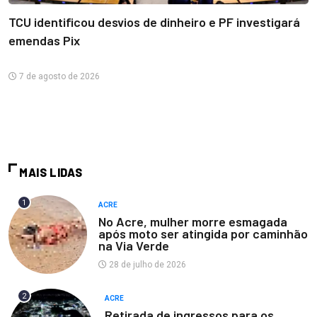
TCU identificou desvios de dinheiro e PF investigará
emendas Pix
7 de agosto de 2026
MAIS LIDAS
1
ACRE
No Acre, mulher morre esmagada
após moto ser atingida por caminhão
na Via Verde
28 de julho de 2026
2
ACRE
Retirada de ingressos para os