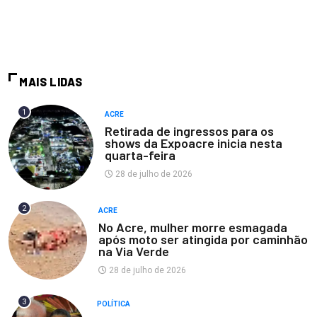
MAIS LIDAS
1
ACRE
Retirada de ingressos para os
shows da Expoacre inicia nesta
quarta-feira
28 de julho de 2026
2
ACRE
No Acre, mulher morre esmagada
após moto ser atingida por caminhão
na Via Verde
28 de julho de 2026
3
POLÍTICA