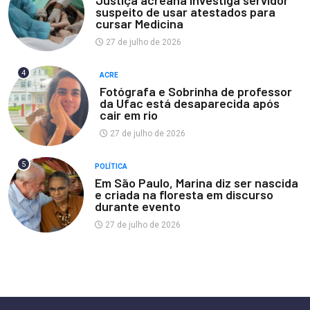
Justiça acreana investiga servidor
suspeito de usar atestados para
cursar Medicina
27 de julho de 2026
4
ACRE
Fotógrafa e Sobrinha de professor
da Ufac está desaparecida após
cair em rio
27 de julho de 2026
5
POLÍTICA
Em São Paulo, Marina diz ser nascida
e criada na floresta em discurso
durante evento
27 de julho de 2026