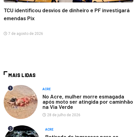
TCU identificou desvios de dinheiro e PF investigará
emendas Pix
7 de agosto de 2026
MAIS LIDAS
1
ACRE
No Acre, mulher morre esmagada
após moto ser atingida por caminhão
na Via Verde
28 de julho de 2026
2
ACRE
Retirada de ingressos para os