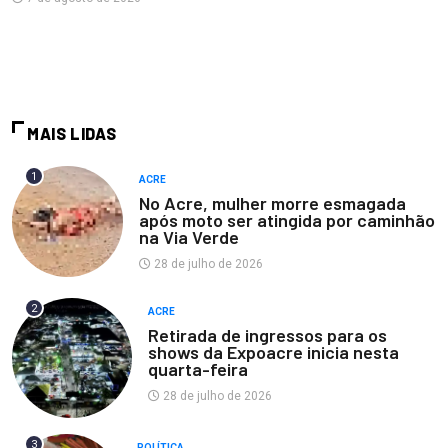
MAIS LIDAS
1
ACRE
No Acre, mulher morre esmagada
após moto ser atingida por caminhão
na Via Verde
28 de julho de 2026
2
ACRE
Retirada de ingressos para os
shows da Expoacre inicia nesta
quarta-feira
28 de julho de 2026
3
POLÍTICA