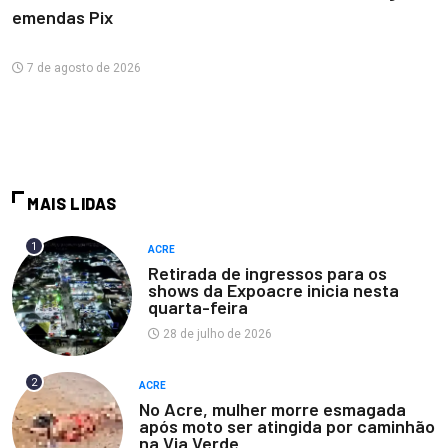
emendas Pix
7 de agosto de 2026
MAIS LIDAS
1
ACRE
Retirada de ingressos para os
shows da Expoacre inicia nesta
quarta-feira
28 de julho de 2026
2
ACRE
No Acre, mulher morre esmagada
após moto ser atingida por caminhão
na Via Verde