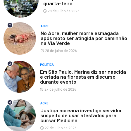
quarta-feira
28 de julho de 2026
2
ACRE
No Acre, mulher morre esmagada
após moto ser atingida por caminhão
na Via Verde
28 de julho de 2026
3
POLÍTICA
Em São Paulo, Marina diz ser nascida
e criada na floresta em discurso
durante evento
27 de julho de 2026
4
ACRE
Justiça acreana investiga servidor
suspeito de usar atestados para
cursar Medicina
27 de julho de 2026