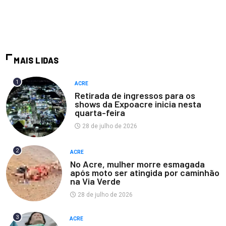
MAIS LIDAS
1
ACRE
Retirada de ingressos para os
shows da Expoacre inicia nesta
quarta-feira
28 de julho de 2026
2
ACRE
No Acre, mulher morre esmagada
após moto ser atingida por caminhão
na Via Verde
28 de julho de 2026
3
ACRE