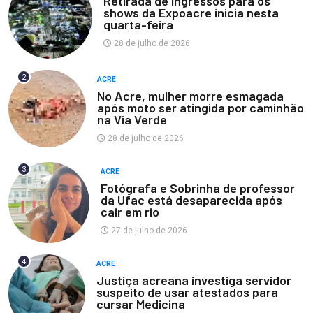
Retirada de ingressos para os
shows da Expoacre inicia nesta
quarta-feira
28 de julho de 2026
2
ACRE
No Acre, mulher morre esmagada
após moto ser atingida por caminhão
na Via Verde
28 de julho de 2026
3
ACRE
Fotógrafa e Sobrinha de professor
da Ufac está desaparecida após
cair em rio
27 de julho de 2026
4
ACRE
Justiça acreana investiga servidor
suspeito de usar atestados para
cursar Medicina