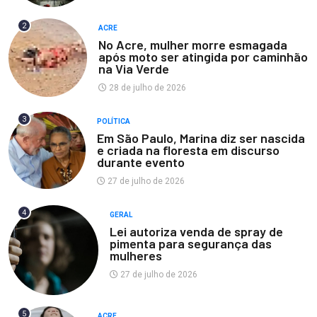
2
ACRE
No Acre, mulher morre esmagada
após moto ser atingida por caminhão
na Via Verde
28 de julho de 2026
3
POLÍTICA
Em São Paulo, Marina diz ser nascida
e criada na floresta em discurso
durante evento
27 de julho de 2026
4
GERAL
Lei autoriza venda de spray de
pimenta para segurança das
mulheres
27 de julho de 2026
5
ACRE