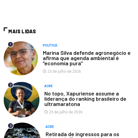
MAIS LIDAS
1
POLÍTICA
Marina Silva defende agronegócio e
afirma que agenda ambiental é
“economia pura”
23 de julho de 2026
2
ACRE
No topo, Xapuriense assume a
liderança do ranking brasileiro de
ultramaratona
23 de julho de 2026
3
ACRE
Retirada de ingressos para os