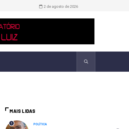
Novo boletim indica El Niño ‘muito 
2 de agosto de 2026
MAIS LIDAS
1
POLÍTICA