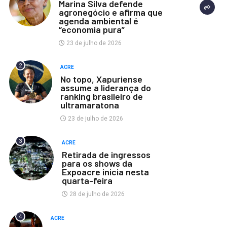
Marina Silva defende
agronegócio e afirma que
agenda ambiental é
“economia pura”
23 de julho de 2026
2
ACRE
No topo, Xapuriense
assume a liderança do
ranking brasileiro de
ultramaratona
23 de julho de 2026
3
ACRE
Retirada de ingressos
para os shows da
Expoacre inicia nesta
quarta-feira
28 de julho de 2026
4
ACRE