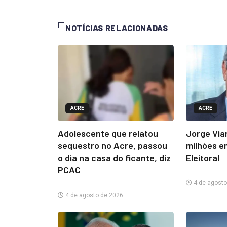
NOTÍCIAS RELACIONADAS
ACRE
ACRE
Adolescente que relatou
Jorge Via
sequestro no Acre, passou
milhões e
o dia na casa do ficante, diz
Eleitoral
PCAC
4 de agosto
4 de agosto de 2026