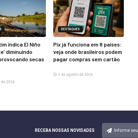
S
DESTAQUES
im indica El Niño
Pix já funciona em 8 países:
te’ diminuindo
veja onde brasileiros podem
provocando secas
pagar compras sem cartão
3 de agosto de 2026
 de 2026
RECEBA NOSSAS NOVIDADES