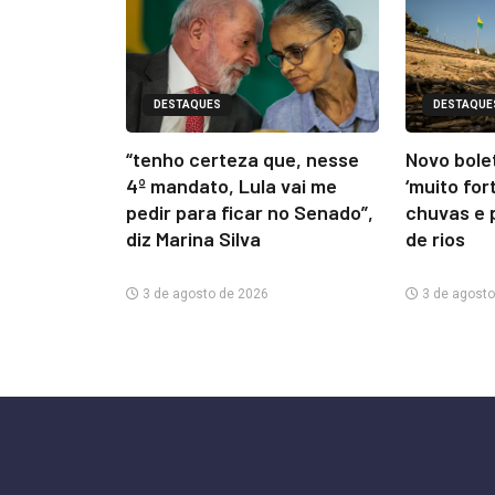
DESTAQUES
DESTAQUE
“tenho certeza que, nesse
Novo bolet
4º mandato, Lula vai me
‘muito for
pedir para ficar no Senado”,
chuvas e 
diz Marina Silva
de rios
3 de agosto de 2026
3 de agosto