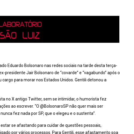
utado Eduardo Bolsonaro nas redes sociais na tarde desta terça-
 ex-presidente Jair Bolsonaro de “covarde” e “vagabundo” após o
eu cargo para morar nos Estados Unidos. Gentili detonou a
sta no X antigo Twitter, sem se intimidar, o humorista fez
icações ao escrever. “O @BolsonaroSP não quer mais ser
nunca fez nada por SP, que o elegeu e o sustenta”.
estar se afastando para cuidar de questões pessoais,
igado por vários processos. Para Gentili, esse afastamento soa