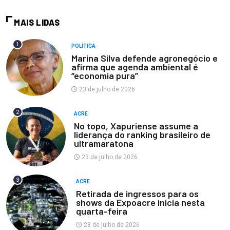
MAIS LIDAS
1
POLÍTICA
Marina Silva defende agronegócio e
afirma que agenda ambiental é
“economia pura”
23 de julho de 2026
2
ACRE
No topo, Xapuriense assume a
liderança do ranking brasileiro de
ultramaratona
23 de julho de 2026
3
ACRE
Retirada de ingressos para os
shows da Expoacre inicia nesta
quarta-feira
28 de julho de 2026